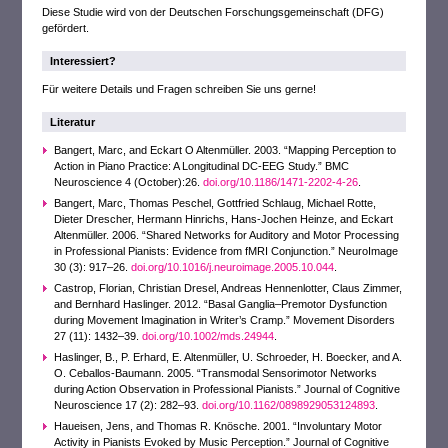
Diese Studie wird von der Deutschen Forschungsgemeinschaft (DFG)
gefördert.
Interessiert?
Für weitere Details und Fragen schreiben Sie uns gerne!
Literatur
Bangert, Marc, and Eckart O Altenmüller. 2003. “Mapping Perception to
Action in Piano Practice: A Longitudinal DC-EEG Study.” BMC
Neuroscience 4 (October):26.
doi.org/10.1186/1471-2202-4-26
.
Bangert, Marc, Thomas Peschel, Gottfried Schlaug, Michael Rotte,
Dieter Drescher, Hermann Hinrichs, Hans-Jochen Heinze, and Eckart
Altenmüller. 2006. “Shared Networks for Auditory and Motor Processing
in Professional Pianists: Evidence from fMRI Conjunction.” NeuroImage
30 (3): 917–26.
doi.org/10.1016/j.neuroimage.2005.10.044
.
Castrop, Florian, Christian Dresel, Andreas Hennenlotter, Claus Zimmer,
and Bernhard Haslinger. 2012. “Basal Ganglia–Premotor Dysfunction
during Movement Imagination in Writer’s Cramp.” Movement Disorders
27 (11): 1432–39.
doi.org/10.1002/mds.24944
.
Haslinger, B., P. Erhard, E. Altenmüller, U. Schroeder, H. Boecker, and A.
O. Ceballos-Baumann. 2005. “Transmodal Sensorimotor Networks
during Action Observation in Professional Pianists.” Journal of Cognitive
Neuroscience 17 (2): 282–93.
doi.org/10.1162/0898929053124893
.
Haueisen, Jens, and Thomas R. Knösche. 2001. “Involuntary Motor
Activity in Pianists Evoked by Music Perception.” Journal of Cognitive