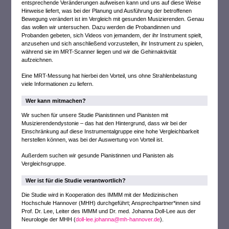
entsprechende Veränderungen aufweisen kann und uns auf diese Weise
Hinweise liefert, was bei der Planung und Ausführung der betroffenen
Bewegung verändert ist im Vergleich mit gesunden Musizierenden. Genau
das wollen wir untersuchen. Dazu werden die Probandinnen und
Probanden gebeten, sich Videos von jemandem, der ihr Instrument spielt,
anzusehen und sich anschließend vorzustellen, ihr Instrument zu spielen,
während sie im MRT-Scanner liegen und wir die Gehirnaktivität
aufzeichnen.
Eine MRT-Messung hat hierbei den Vorteil, uns ohne Strahlenbelastung
viele Informationen zu liefern.
Wer kann mitmachen?
Wir suchen für unsere Studie Pianistinnen und Pianisten mit
Musizierendendystonie – das hat den Hintergrund, dass wir bei der
Einschränkung auf diese Instrumentalgruppe eine hohe Vergleichbarkeit
herstellen können, was bei der Auswertung von Vorteil ist.
Außerdem suchen wir gesunde Pianistinnen und Pianisten als
Vergleichsgruppe.
Wer ist für die Studie verantwortlich?
Die Studie wird in Kooperation des IMMM mit der Medizinischen
Hochschule Hannover (MHH) durchgeführt; Ansprechpartner*innen sind
Prof. Dr. Lee, Leiter des IMMM und Dr. med. Johanna Doll-Lee aus der
Neurologie der MHH (
doll-lee.johanna@mh-hannover.de
).