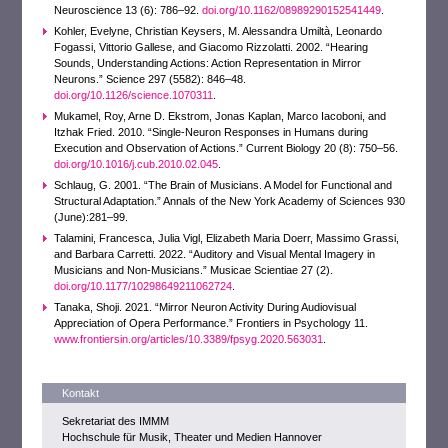
Neuroscience 13 (6): 786–92.
doi.org/10.1162/08989290152541449
.
Kohler, Evelyne, Christian Keysers, M. Alessandra Umiltà, Leonardo
Fogassi, Vittorio Gallese, and Giacomo Rizzolatti. 2002. “Hearing
Sounds, Understanding Actions: Action Representation in Mirror
Neurons.” Science 297 (5582): 846–48.
doi.org/10.1126/science.1070311
.
Mukamel, Roy, Arne D. Ekstrom, Jonas Kaplan, Marco Iacoboni, and
Itzhak Fried. 2010. “Single-Neuron Responses in Humans during
Execution and Observation of Actions.” Current Biology 20 (8): 750–56.
doi.org/10.1016/j.cub.2010.02.045
.
Schlaug, G. 2001. “The Brain of Musicians. A Model for Functional and
Structural Adaptation.” Annals of the New York Academy of Sciences 930
(June):281–99.
Talamini, Francesca, Julia Vigl, Elizabeth Maria Doerr, Massimo Grassi,
and Barbara Carretti. 2022. “Auditory and Visual Mental Imagery in
Musicians and Non-Musicians.” Musicae Scientiae 27 (2).
doi.org/10.1177/10298649211062724
.
Tanaka, Shoji. 2021. “Mirror Neuron Activity During Audiovisual
Appreciation of Opera Performance.” Frontiers in Psychology 11.
www.frontiersin.org/articles/10.3389/fpsyg.2020.563031
.
Kontakt
Sekretariat des IMMM
Hochschule für Musik, Theater und Medien Hannover